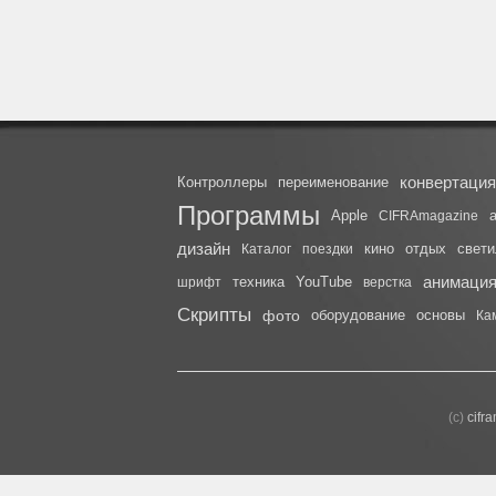
конвертация
Контроллеры
переименование
Программы
Apple
CIFRAmagazine
дизайн
кино
отдых
свети
Каталог
поездки
анимаци
техника
YouTube
шрифт
верстка
Скрипты
фото
оборудование
основы
Ка
(с)
cifr