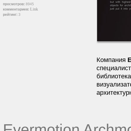
просмотров:
8945
Link
комментариев:
рейтинг:
3
Компания
E
специалист
библиотека
визуализат
архитектур
Evermotion Archmo