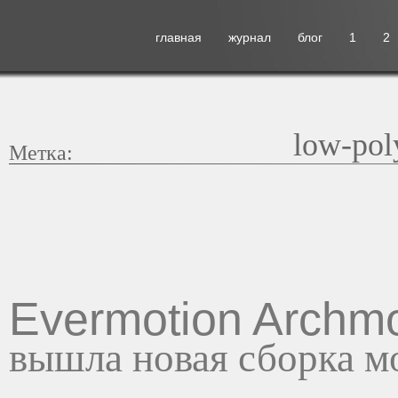
главная
журнал
блог
1
2
low-pol
Метка:
Evermotion Archmo
вышла новая сборка м