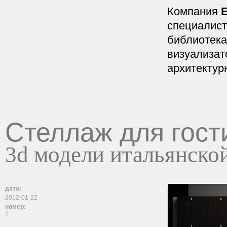
Компания
E
специалист
библиотека
визуализат
архитектур
Стеллаж для гост
3d модели итальянско
дата:
2012-01-22
номер:
1