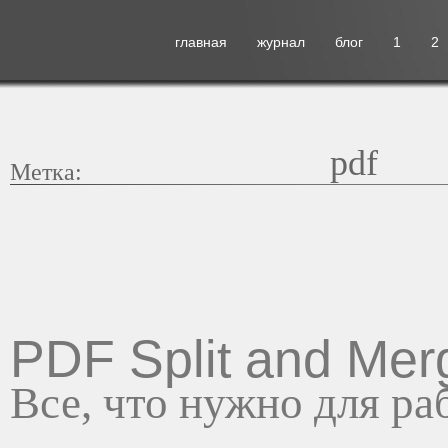
главная
журнал
блог
1
2
pdf
Метка:
PDF Split and Mer
Все, что нужно для ра