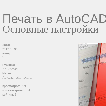
Печать в AutoCA
Основные настройки
дата:
2012-06-30
номер:
6
Рубрика:
2
Autocad
/
Метки:
Autocad,
pdf,
печать,
просмотров:
3595
Link
комментариев:
рейтинг:
3