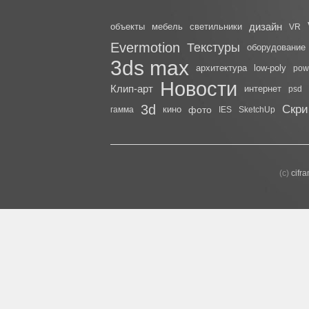
дизайн
объекты
мебель
светильники
VR
Evermotion
Текстуры
оборудование
3ds max
архитектура
low-poly
powe
Новости
Клип-арт
интернет
psd
3d
Скри
кино
фото
гамма
IES
SketchUp
(с)
cifr