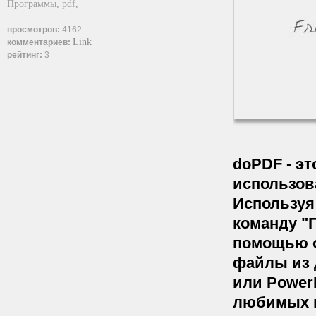
Программы,
pdf,
просмотров:
4162
Link
комментариев:
рейтинг:
3
doPDF
- э
использов
Используя
команду "
помощью о
файлы из 
или PowerP
любимых в