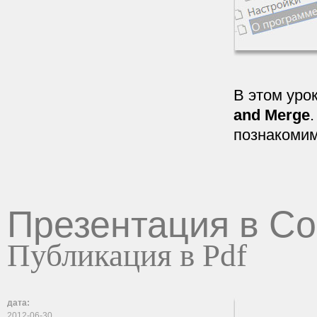
В этом уро
and Merge
познакомим
Презентация в C
Публикация в Pdf
дата:
2012-06-30