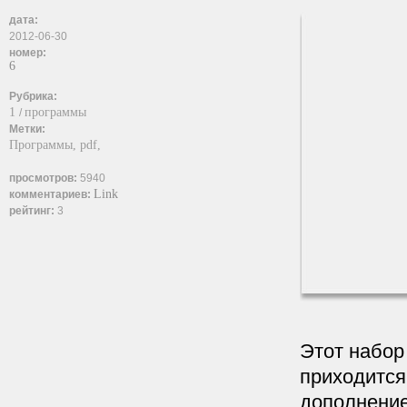
дата:
2012-06-30
номер:
6
Рубрика:
1
программы
/
Метки:
Программы,
pdf,
просмотров:
5940
Link
комментариев:
рейтинг:
3
Этот набор
приходится
дополнение