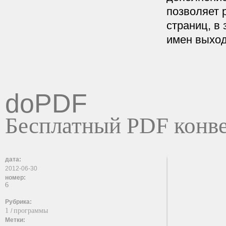
позволяет 
страниц, в 
имен выход
doPDF
Бесплатный PDF конв
дата:
2012-06-30
номер:
6
Рубрика:
1
программы
/
Метки: