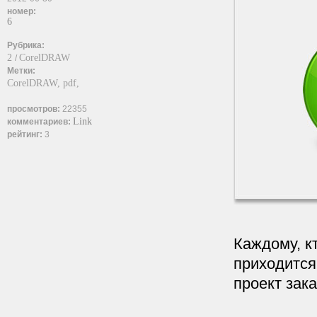
номер:
6
Рубрика:
2
CorelDRAW
/
Метки:
CorelDRAW,
pdf,
просмотров:
22355
Link
комментариев:
рейтинг:
3
Каждому, к
приходится
проект зака