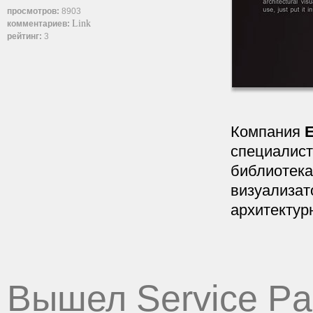
просмотров:
8903
Link
комментариев:
рейтинг:
3
Компания
E
специалист
библиотека
визуализат
архитектур
Вышел Service Pa