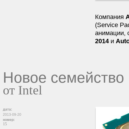
Компания
(Service Pa
анимации, 
2014
и
Auto
Новое семейство
от Intel
дата:
2013-09-20
номер:
15