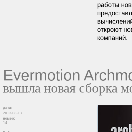
работы нов
предоставл
вычислений
откроют но
компаний.
Evermotion Archmo
вышла новая сборка м
дата:
2013-08-13
номер:
14