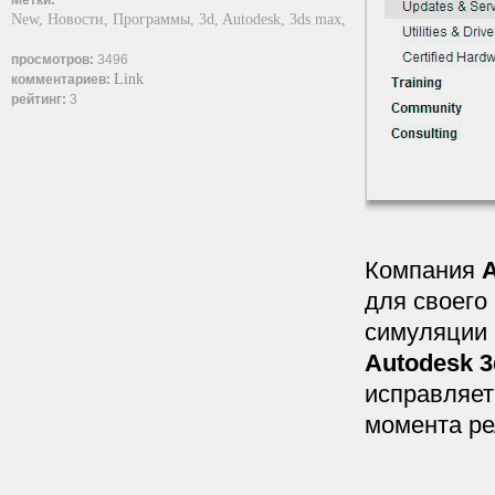
Метки:
New,
Новости,
Программы,
3d,
Autodesk,
3ds max,
просмотров:
3496
Link
комментариев:
рейтинг:
3
Компания
для своего
симуляции 
Autodesk 3
исправляет
момента ре