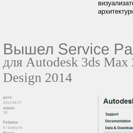
визуализат
архитектур
Вышел Service Pa
для Autodesk 3ds Max 
Design 2014
дата:
2013-06-27
номер:
14
Рубрика:
0
новости
/