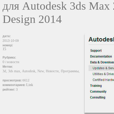
для Autodesk 3ds Max 
Design 2014
дата:
2013-10-09
номер:
15
Рубрика:
0
новости
/
Метки:
3d,
3ds max,
Autodesk,
New,
Новости,
Программы,
просмотров:
6612
Link
комментариев:
рейтинг:
3