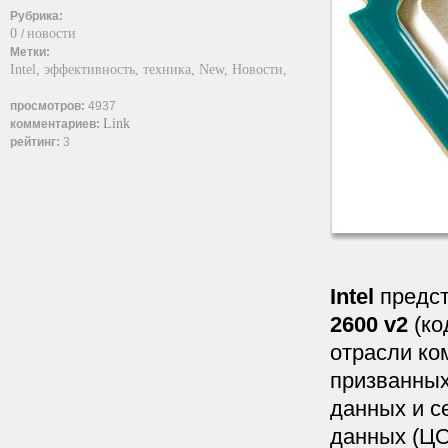
Рубрика:
0
новости
/
Метки:
Intel,
эффективность,
техника,
New,
Новости,
просмотров:
4937
Link
комментариев:
рейтинг:
3
Intel
предс
2600 v2
(ко
отрасли ко
призванных
данных и с
данных (ЦО