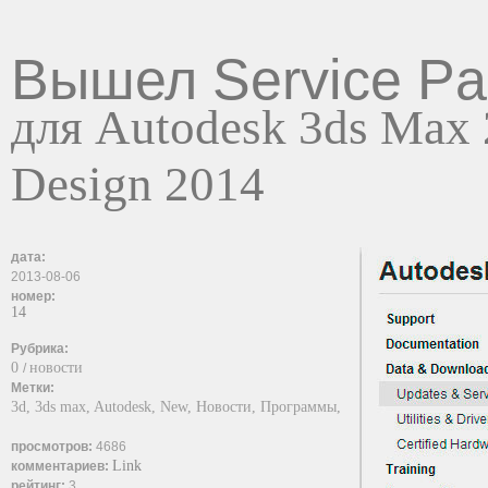
Вышел Service Pa
для Autodesk 3ds Max 
Design 2014
дата:
2013-08-06
номер:
14
Рубрика:
0
новости
/
Метки:
3d,
3ds max,
Autodesk,
New,
Новости,
Программы,
просмотров:
4686
Link
комментариев:
рейтинг:
3