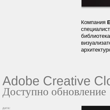
Компания
E
специалист
библиотека
визуализат
архитектур
Adobe Creative Cl
Доступно обновление
дата: