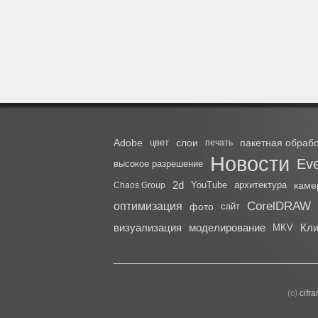
Adobe
цвет
слои
пакетная обрабо
печать
Новости
Ev
высокое разрешение
2d
YouTube
архитектура
каме
Chaos Group
CorelDRAW
оптимизация
фото
сайт
визуализация
моделирование
Кли
MKV
(с)
cifr