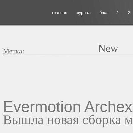
главная
журнал
блог
1
2
New
Метка:
Evermotion Archext
Вышла новая сборка м