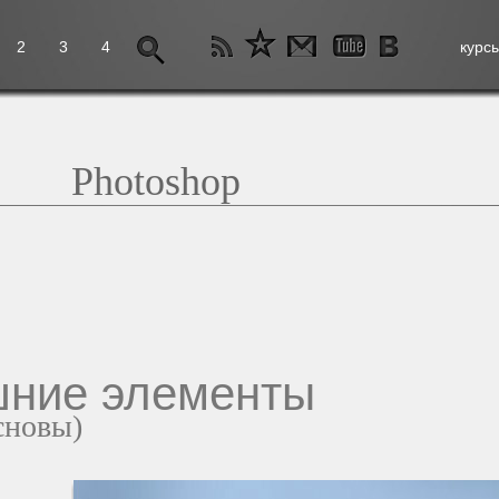
2
3
4
курс
Photoshop
шние элементы
сновы)