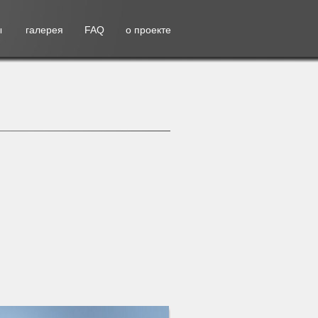
ы
галерея
FAQ
о проекте