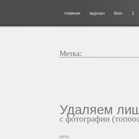
главная
журнал
блог
1
Метка:
Удаляем ли
с фотографии (топоо
дата: