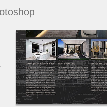
otoshop
,