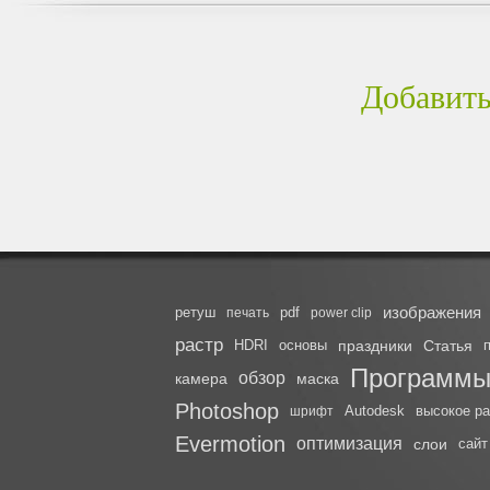
Добавить
изображения
ретуш
pdf
печать
power clip
растр
HDRI
основы
праздники
Статья
Программ
обзор
камера
маска
Photoshop
Autodesk
высокое р
шрифт
Evermotion
оптимизация
слои
сайт