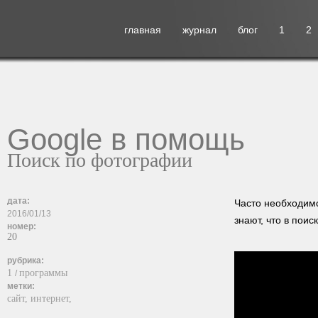
главная
журнал
блог
1
2
Google в помощь
Поиск по фотографии
дата:
Часто необходимо
2016/01/13
знают, что в поис
номер:
20
рубрика:
1
программы
/
метки:
сайт,
интернет,