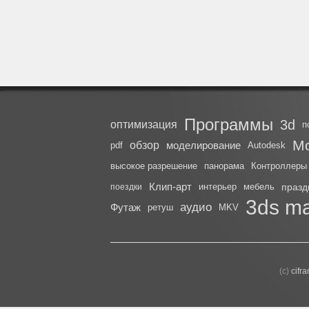
Программы
3d
оптимизация
п
М
обзор
моделирование
pdf
Autodesk
высокое разрешение
панорама
Контроллеры
Клип-арт
интерьер
мебель
празд
поездки
3ds m
аудио
Футаж
ретуш
MKV
(с)
cifr