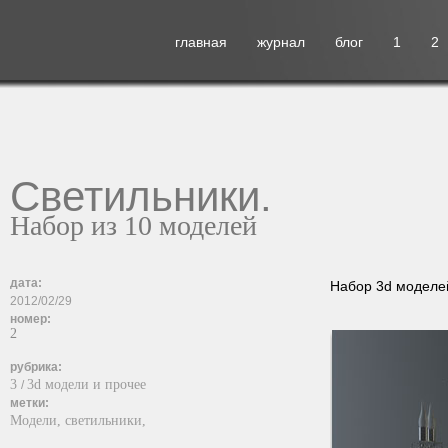
главная
журнал
блог
1
2
Светильники.
Набор из 10 моделей
дата:
Набор 3d моделей
2012/02/29
номер:
2
рубрика:
3
3d модели и прочее
/
метки:
Модели,
светильники,