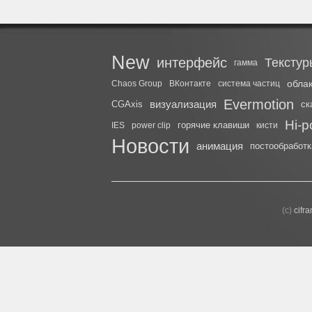
New
интерфейс
Текстур
гамма
обла
Chaos Group
ВКонтакте
система частиц
Evermotion
визуализация
CGAxis
ск
Hi-p
горячие клавиши
IES
power clip
кисти
Новости
анимация
постообработк
(с)
cifr