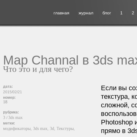
главная
журнал
блог
1
2
Map Channal в 3ds ma
Что это и для чего?
Если вы со
дата:
2015/02/21
текстура, 
номер:
18
сложной, с
воспользов
рубрика:
3
3ds max
/
Photoshop 
метки:
модификаторы,
3ds max,
3d,
Текстуры,
прямо в 3d